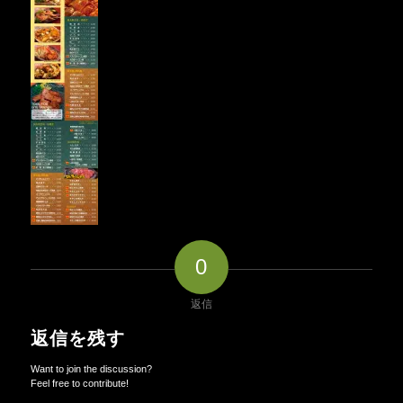
0
返信
返信を残す
Want to join the discussion?
Feel free to contribute!