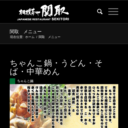
関取 メニュー
現在位置:
ホーム
/
関取 メニュー
ちゃんこ鍋・うどん・そ
ば・中華めん