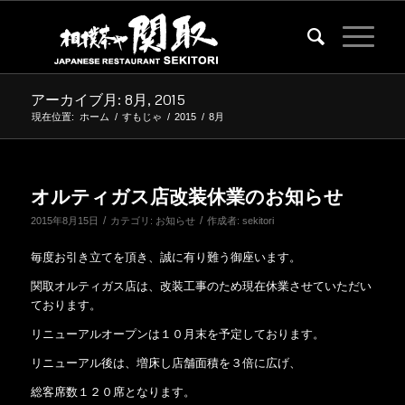
アーカイブ月: 8月, 2015
現在位置:
ホーム
/
すもじゃ
/
2015
/
8月
オルティガス店改装休業のお知らせ
/
/
2015年8月15日
カテゴリ:
お知らせ
作成者:
sekitori
毎度お引き立てを頂き、誠に有り難う御座います。
関取オルティガス店は、改装工事のため現在休業させていただい
ております。
リニューアルオープンは１０月末を予定しております。
リニューアル後は、増床し店舗面積を３倍に広げ、
総客席数１２０席となります。