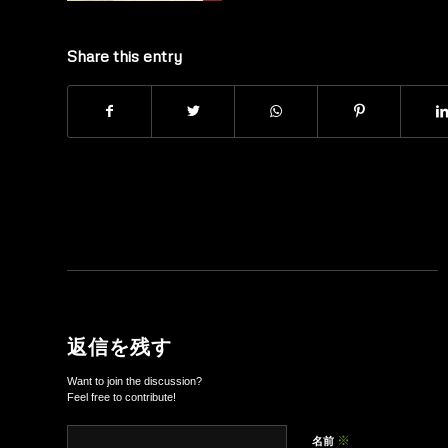
Share this entry
返信を残す
Want to join the discussion?
Feel free to contribute!
※
名前