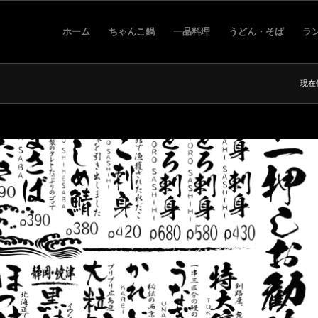
ホーム
ちゃんこ鍋
一品料理
うどん・そば
ラ
現在