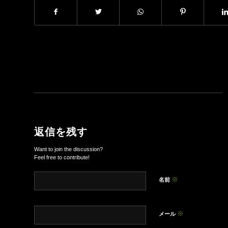
返信を残す
Want to join the discussion?
Feel free to contribute!
※
名前
※
メール