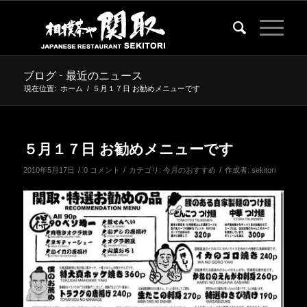
ブログ - 最近のニュース
現在位置:
ホーム
/
５月１７日 お勧めメニューです
５月１７日 お勧めメニューです
/
/
/
2010年5月17日
0 コメント
カテゴリ:
今月のおすすめ
作成者:
sekitori