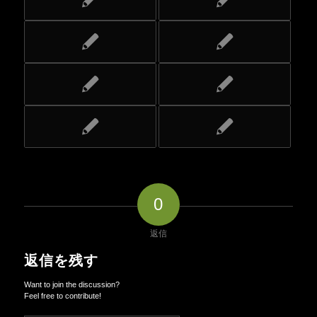
0
返信
返信を残す
Want to join the discussion?
Feel free to contribute!