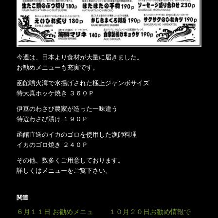
今週は、日本より食材が大量に届きました。
お勧めメニューも充実です。
函館噴火湾で水揚げされた極上ジャンボサイズ
特大真ホッケ焼き ３６０Ｐ
伊豆のわさび農家が造った一味違う
特選わさび漬け １９０Ｐ
函館直送のイカのゴロを使用した漁師料理
イカのゴロ焼き ２４０Ｐ
その他、数多くご用意しております。
詳しくはメニューをご覧下さい。
関連
６月１１日 お勧めメニュ
１０月２０日お勧め情報で