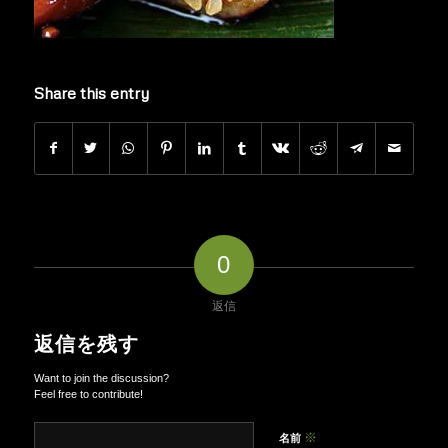
Share this entry
0
返信
返信を残す
Want to join the discussion?
Feel free to contribute!
※
名前