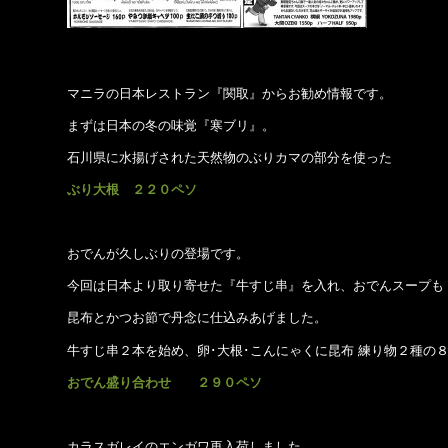
マニラの日本レストラン『関取』からお勧め情報です。
まずは日本の冬の味覚『寒ブリ』。
石川県に水揚げされた天然物のぶりカマの部分を使った
ぶり大根 ２２０ペソ
おでんが久しぶりの登場です。
今回は日本より取り寄せた『牛すじ串』を入れ、おでんスープも
昆布とかつお節で丹念に仕込みあげました。
牛すじ串２本を始め、卵･大根･こんにゃくに昆布 練り物２種の
おでん盛り合わせ ２９０ペソ
カラスガレイのエンガワ再入荷しました。