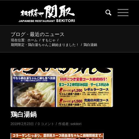
ブログ - 最近のニュース
現在位置:
ホーム
/
すもじゃ
/
期間限定・鶏白湯ちゃんこ鍋始まりました！
/
鶏白湯鍋
鶏白湯鍋
/
/
2019年2月23日
0 コメント
作成者:
sekitori